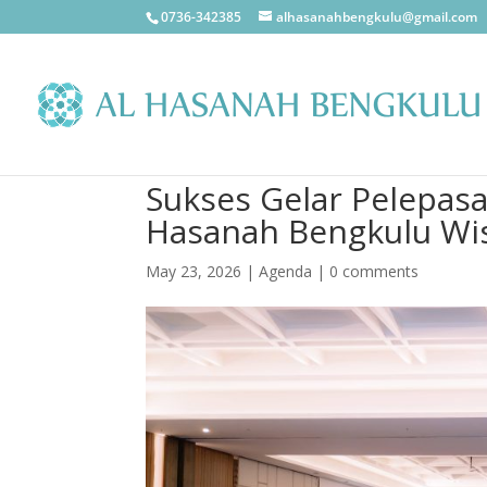
0736-342385
alhasanahbengkulu@gmail.com
Sukses Gelar Pelepas
Hasanah Bengkulu Wi
May 23, 2026
|
Agenda
|
0 comments