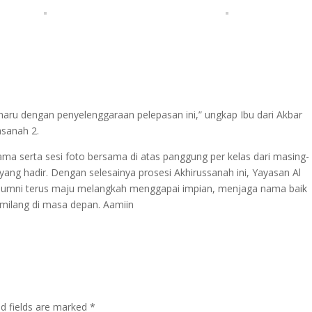
rharu dengan penyelenggaraan pelepasan ini,” ungkap Ibu dari Akbar
asanah 2.
ama serta sesi foto bersama di atas panggung per kelas dari masing-
ang hadir. Dengan selesainya prosesi Akhirussanah ini, Yayasan Al
lumni terus maju melangkah menggapai impian, menjaga nama baik
milang di masa depan. Aamiin
ed fields are marked
*