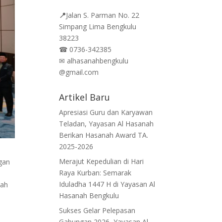
📍
Jalan
S. Parman No. 22
Simpang Lima Bengkulu
38223
☎
0736-342385
✉
alhasanahbengkulu
@gmail.com
Artikel Baru
Apresiasi Guru dan Karyawan
Teladan, Yayasan Al Hasanah
Berikan Hasanah Award TA.
2025-2026
Merajut Kepedulian di Hari
gan
Raya Kurban: Semarak
Iduladha 1447 H di Yayasan Al
nah
Hasanah Bengkulu
Sukses Gelar Pelepasan
Gabungan 2026, Yayasan Al