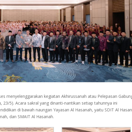
kses menyelenggarakan kegiatan Akhirussanah atau Pelepasan Gabun
, 23/5). Acara sakral yang dinanti-nantikan setiap tahunnya ini
ndidikan di bawah naungan Yayasan Al Hasanah, yaitu SDIT Al Hasa
anah, dan SMAIT Al Hasanah.