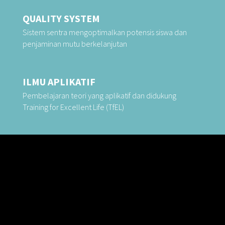
QUALITY SYSTEM
Sistem sentra mengoptimalkan potensis siswa dan
penjaminan mutu berkelanjutan
ILMU APLIKATIF
Pembelajaran teori yang aplikatif dan didukung
Training for Excellent Life (TfEL)