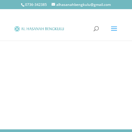
0736-342385
alhasanahbengkulu@gmail.com
AL HASANAH
BENGKULU
Lembaga pendidikan Islam berkualitas dan unggul di
wilayah Sumatera bagian selatan dengan pembelajaran
Al-Qur’an metode Qiroati yang berkesinambungan
mulai dari tingkat pendidikan terbawah (TPQ, PAUD IT,
SDIT, SMP Islam, SMAIT, MTs, MA, PONPES)