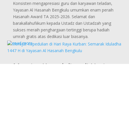
Konsisten mengapresiasi guru dan karyawan teladan,
Yayasan Al Hasanah Bengkulu umumkan enam peraih
Hasanah Award TA 2025-2026. Selamat dan
barakallahufiikum kepada Ustadz dan Ustadzah yang
sukses meraih penghargaan tertinggi berupa hadiah
umrah gratis atas dedikasi luar biasanya.
read more
Merajut Kepedulian di Hari
Raya Kurban: Semarak
Iduladha 1447 H di Yayasan
Al Hasanah Bengkulu
May 28, 2026
|
Agenda
Semarak Hari Raya Iduladha 1447 H, Yayasan Al
Hasanah Bengkulu bekerja sama dengan UPZ Al
Hasanah sukses menyalurkan puluhan paket daging
kurban dari 30 sapi dan 6 kambing/domba. Melibatkan