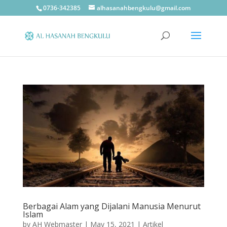
0736-342385
alhasanahbengkulu@gmail.com
Berbagai Alam yang Dijalani Manusia Menurut
Islam
by
AH Webmaster
|
May 15, 2021
|
Artikel