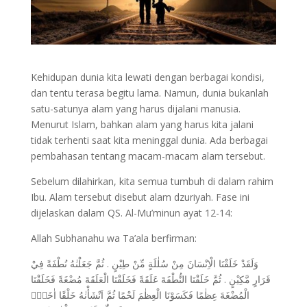
Kehidupan dunia kita lewati dengan berbagai kondisi,
dan tentu terasa begitu lama. Namun, dunia bukanlah
satu-satunya alam yang harus dijalani manusia.
Menurut Islam, bahkan alam yang harus kita jalani
tidak terhenti saat kita meninggal dunia. Ada berbagai
pembahasan tentang macam-macam alam tersebut.
Sebelum dilahirkan, kita semua tumbuh di dalam rahim
Ibu. Alam tersebut disebut alam dzuriyah. Fase ini
dijelaskan dalam QS. Al-Mu’minun ayat 12-14:
Allah Subhanahu wa Ta’ala berfirman:
وَلَقَدْ خَلَقْنَا الْاِنْسَانَ مِنْ سُلٰلَةٍ مِّنْ طِيْنٍ . ثُمَّ جَعَلْنٰهُ نُطْفَةً فِيْ
قَرَارٍ مَّكِيْنٍ . ثُمَّ خَلَقْنَا النُّطْفَةَ عَلَقَةً فَخَلَقْنَا الْعَلَقَةَ مُضْغَةً فَخَلَقْنَا
الْمُضْغَةَ عِظٰمًا فَكَسَوْنَا الْعِظٰمَ لَحْمًا ثُمَّ اَنْشَأْنٰهُ خَلْقًا اٰخَرَۗ