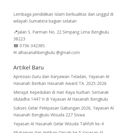
Lembaga pendidikan Islam berkualitas dan unggul di
wilayah Sumatera bagian selatan
📍
Jalan
S. Parman No. 22 Simpang Lima Bengkulu
38223
☎
0736-342385
✉
alhasanahbengkulu @gmail.com
Artikel Baru
Apresiasi Guru dan Karyawan Teladan, Yayasan Al
Hasanah Berikan Hasanah Award TA. 2025-2026
Merajut Kepedulian di Hari Raya Kurban: Semarak
Iduladha 1447 H di Yayasan Al Hasanah Bengkulu
Sukses Gelar Pelepasan Gabungan 2026, Yayasan Al
Hasanah Bengkulu Wisuda 227 Siswa
Yayasan Al Hasanah Gelar Wisuda Tahfizh ke-4
Khataman dan Imtihan Qiroati ke-5 Yayasan Al