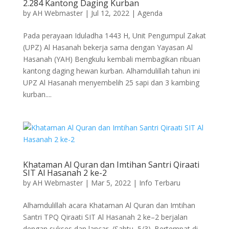
2.284 Kantong Daging Kurban
by
AH Webmaster
|
Jul 12, 2022
|
Agenda
Pada perayaan Iduladha 1443 H, Unit Pengumpul Zakat
(UPZ) Al Hasanah bekerja sama dengan Yayasan Al
Hasanah (YAH) Bengkulu kembali membagikan ribuan
kantong daging hewan kurban. Alhamdulillah tahun ini
UPZ Al Hasanah menyembelih 25 sapi dan 3 kambing
kurban....
Khataman Al Quran dan Imtihan Santri Qiraati
SIT Al Hasanah 2 ke-2
by
AH Webmaster
|
Mar 5, 2022
|
Info Terbaru
Alhamdulillah acara Khataman Al Quran dan Imtihan
Santri TPQ Qiraati SIT Al Hasanah 2 ke–2 berjalan
dengan sukses dan lancar, (Sabtu, 5/3). Bertempat di