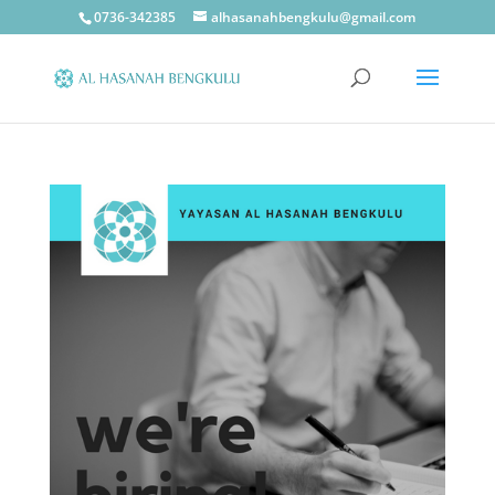
0736-342385
alhasanahbengkulu@gmail.com