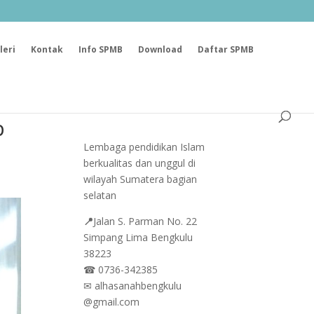
leri
Kontak
Info SPMB
Download
Daftar SPMB
p
Lembaga pendidikan Islam
berkualitas dan unggul di
wilayah Sumatera bagian
selatan
📍
Jalan
S. Parman No. 22
Simpang Lima Bengkulu
38223
☎
0736-342385
✉
alhasanahbengkulu
@gmail.com