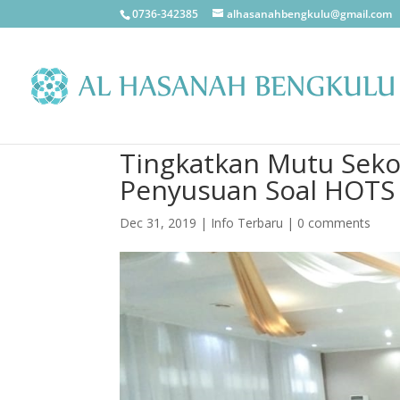
0736-342385
alhasanahbengkulu@gmail.com
Tingkatkan Mutu Sek
Penyusuan Soal HOTS
Dec 31, 2019
|
Info Terbaru
|
0 comments