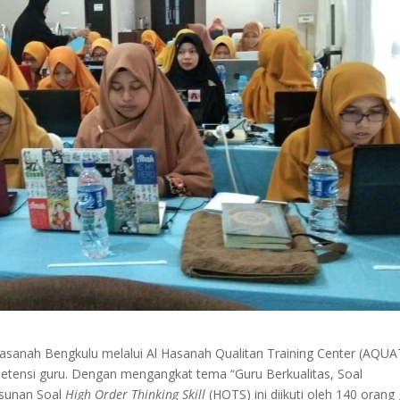
sanah Bengkulu melalui Al Hasanah Qualitan Training Center (AQUA
tensi guru. Dengan mengangkat tema “Guru Berkualitas, Soal
usunan Soal
High Order Thinking Skill
(HOTS) ini diikuti oleh 140 orang