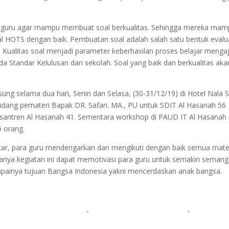
-guru agar mampu membuat soal berkualitas. Sehingga mereka mam
OTS dengan baik. Pembuatan soal adalah salah satu bentuk evalu
k. Kualitas soal menjadi parameter keberhasilan proses belajar menga
da Standar Kelulusan dari sekolah. Soal yang baik dan berkualitas aka
ng selama dua hari, Senin dan Selasa, (30-31/12/19) di Hotel Nala 
ang pemateri Bapak DR. Safari. MA., PU untuk SDIT Al Hasanah 56
antren Al Hasanah 41. Sementara workshop di PAUD IT Al Hasanah d
5 orang.
ancar, para guru mendengarkan dan mengikuti dengan baik semua mate
anya kegiatan ini dapat memotivasi para guru untuk semakin semang
apainya tujuan Bangsa Indonesia yakni mencerdaskan anak bangsa.