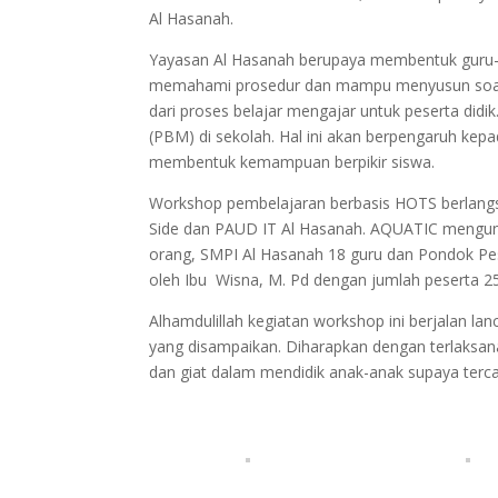
Al Hasanah.
Yayasan Al Hasanah berupaya membentuk guru
memahami prosedur dan mampu menyusun soal H
dari proses belajar mengajar untuk peserta didi
(PBM) di sekolah. Hal ini akan berpengaruh kepa
membentuk kemampuan berpikir siswa.
Workshop pembelajaran berbasis HOTS berlangsu
Side dan PAUD IT Al Hasanah. AQUATIC mengund
orang, SMPI Al Hasanah 18 guru dan Pondok Pes
oleh Ibu Wisna, M. Pd dengan jumlah peserta 2
Alhamdulillah kegiatan workshop ini berjalan l
yang disampaikan. Diharapkan dengan terlaksan
dan giat dalam mendidik anak-anak supaya terc