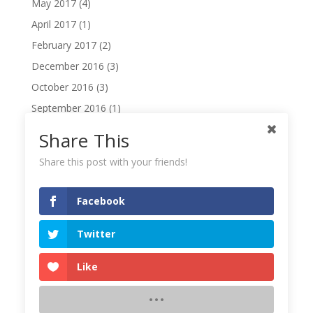
May 2017
(4)
April 2017
(1)
February 2017
(2)
December 2016
(3)
October 2016
(3)
September 2016
(1)
August 2016
(1)
Share This
February 2016
(1)
Share this post with your friends!
January 2016
(1)
December 2015
(1)
Facebook
November 2015
(1)
Twitter
November 2014
(1)
October 2014
(1)
Like
August 2014
(1)
June 2014
(2)