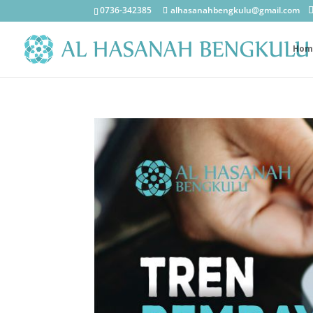
0736-342385
alhasanahbengkulu@gmail.com
Hom