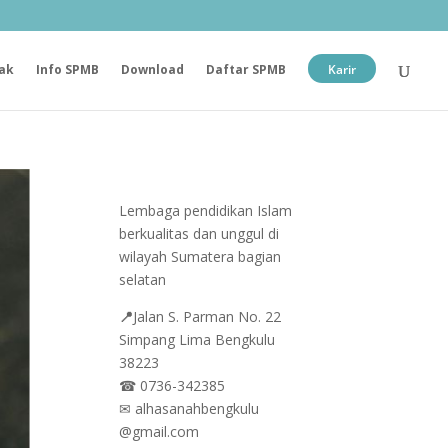
ak
Info SPMB
Download
Daftar SPMB
Karir
Lembaga pendidikan Islam
berkualitas dan unggul di
wilayah Sumatera bagian
selatan
📍
Jalan
S. Parman No. 22
Simpang Lima Bengkulu
38223
☎
0736-342385
✉
alhasanahbengkulu
@gmail.com