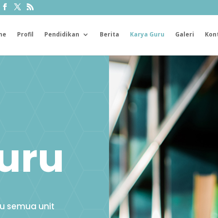
me
Profil
Pendidikan
Berita
Karya Guru
Galeri
Kon
uru
ru semua unit