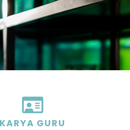

KARYA GURU