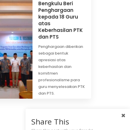
Bengkulu Beri
Penghargaan
kepada 18 Guru
atas
Keberhasilan PTK
dan PTS
Penghargaan diberikan
sebagai bentuk
apresiasi atas
keberhasilan dan
komitmen
profesionalisme para
guru menyelesaikan PTK
dan PTS.
BACA
ARTIKEL
Share This