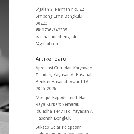
📍
Jalan
S. Parman No. 22
Simpang Lima Bengkulu
38223
☎
0736-342385
✉
alhasanahbengkulu
@gmail.com
Artikel Baru
Apresiasi Guru dan Karyawan
Teladan, Yayasan Al Hasanah
Berikan Hasanah Award TA.
2025-2026
Merajut Kepedulian di Hari
Raya Kurban: Semarak
Iduladha 1447 H di Yayasan Al
Hasanah Bengkulu
Sukses Gelar Pelepasan
Gabungan 2026, Yayasan Al