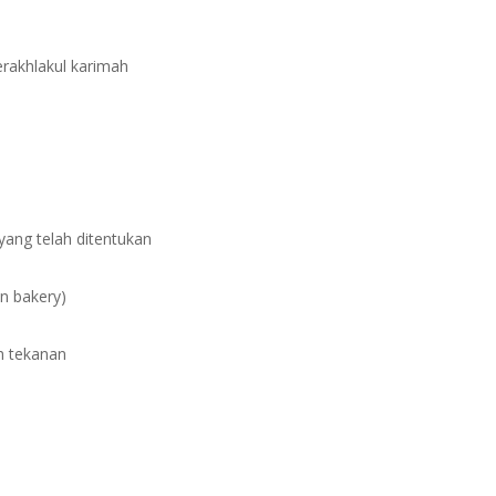
erakhlakul karimah
ang telah ditentukan
n bakery)
h tekanan