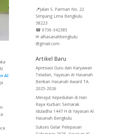
📍
Jalan
S. Parman No. 22
Simpang Lima Bengkulu
38223
☎
0736-342385
✉
alhasanahbengkulu
@gmail.com
Artikel Baru
aka
Apresiasi Guru dan Karyawan
Al
Teladan, Yayasan Al Hasanah
n Al
Berikan Hasanah Award TA.
ga
2025-2026
Merajut Kepedulian di Hari
n
Raya Kurban: Semarak
am
Iduladha 1447 H di Yayasan Al
ka
Hasanah Bengkulu
Sukses Gelar Pelepasan
aca
Gabungan 2026, Yayasan Al