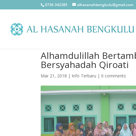
0736-342385
alhasanahbengkulu@gmail.com
Alhamdulillah Berta
Bersyahadah Qiroati
Mar 21, 2018
|
Info Terbaru
|
0 comments