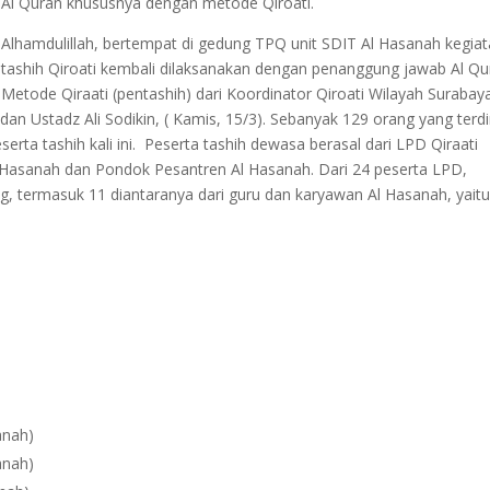
Al Quran khususnya dengan metode Qiroati.
Alhamdulillah, bertempat di gedung TPQ unit SDIT Al Hasanah kegia
tashih Qiroati kembali dilaksanakan dengan penanggung jawab Al Qu
Metode Qiraati (pentashih) dari Koordinator Qiroati Wilayah Surabay
dan Ustadz Ali Sodikin, ( Kamis, 15/3). Sebanyak 129 orang yang terdi
rta tashih kali ini. Peserta tashih dewasa berasal dari LPD Qiraati
 Hasanah dan Pondok Pesantren Al Hasanah. Dari 24 peserta LPD,
ng, termasuk 11 diantaranya dari guru dan karyawan Al Hasanah, yaitu
anah)
anah)