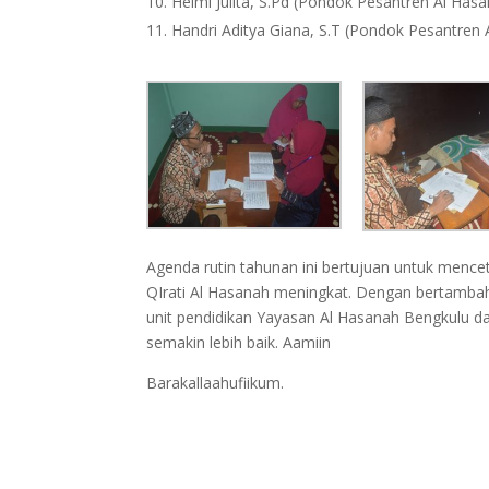
Helmi Julita, S.Pd (Pondok Pesantren Al Has
Handri Aditya Giana, S.T (Pondok Pesantren
Agenda rutin tahunan ini bertujuan untuk menc
QIrati Al Hasanah meningkat. Dengan bertambah
unit pendidikan Yayasan Al Hasanah Bengkulu d
semakin lebih baik. Aamiin
Barakallaahufiikum.