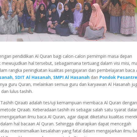
engan pendidikan Al Quran bagi calon-calon pemimpin masa depan
 mewujudkan hal tersebut, sebagaimana tertuang dalam visi misi, m
lam rangka peningkatan kualitas pengajaran dan pembelajaran baca 
asanah
,
SDIT Al Hasanah
,
SMPI Al Hasanah
dan
Pondok Pesantre
hanya guru Quran, melainkan semua guru dan karyawan Al Hasanah ju
dan lulus tashih.
Tashih Qiraati adalah tes/uji kemampuan membaca Al Quran denga
metode Qiraati. Keberadaan tashih ini sebagai salah satu syarat dal
mengajarkan ilmu baca Al Quran, agar dapat diketahui kualitas mere
dalam hal bacaan Al Quran. Sehingga diharapkan dapat mencegah
atau meminimalkan kesalahan yang fatal dalam mengajarkan ilmu b