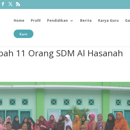
Home
Profil
Pendidikan
Berita
Karya Guru
Ga
Karir
mbah 11 Orang SDM Al Hasanah