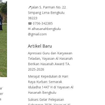
📍
Jalan
S. Parman No. 22
Simpang Lima Bengkulu
38223
☎
0736-342385
✉
alhasanahbengkulu
@gmail.com
Artikel Baru
Apresiasi Guru dan Karyawan
Teladan, Yayasan Al Hasanah
Berikan Hasanah Award TA.
2025-2026
Merajut Kepedulian di Hari
Raya Kurban: Semarak
Iduladha 1447 H di Yayasan Al
ar
Hasanah Bengkulu
er
a
Sukses Gelar Pelepasan
Gabungan 2026, Yayasan Al