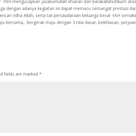
ar. YAH mengucapkan jazakumullah khairan dan barakallahufiikum ata
ga dengan adanya kegiatan ini dapat memacu semangat prestasi da
ncari ridha Allah, serta tali persaudaraan keluarga besar YAH semaki
aju bersama,. Bergerak maju dengan 3 nilai dasar, keikhlasan, perjua
ed fields are marked
*