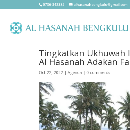
0736-342385
alhasanahbengkulu@gmail.com
Tingkatkan Ukhuwah I
Al Hasanah Adakan Fa
Oct 22, 2022
|
Agenda
|
0 comments