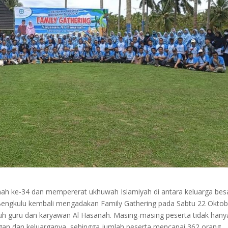
ah ke-34 dan mempererat ukhuwah Islamiyah di antara keluarga bes
Bengkulu kembali mengadakan Family Gathering pada Sabtu 22 Oktob
uruh guru dan karyawan Al Hasanah. Masing-masing peserta tidak hany
an dan keluarganya, sehingga jumlah peserta mencapai 362 orang.