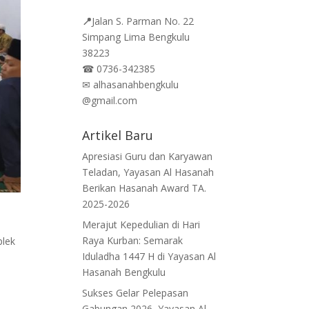
📍
Jalan
S. Parman No. 22
Simpang Lima Bengkulu
38223
☎
0736-342385
✉
alhasanahbengkulu
@gmail.com
Artikel Baru
Apresiasi Guru dan Karyawan
Teladan, Yayasan Al Hasanah
Berikan Hasanah Award TA.
2025-2026
Merajut Kepedulian di Hari
Raya Kurban: Semarak
plek
Iduladha 1447 H di Yayasan Al
Hasanah Bengkulu
Sukses Gelar Pelepasan
Gabungan 2026, Yayasan Al