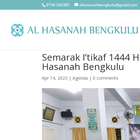
0736-342385
alhasanahbengkulu@gmail.com
Semarak I’tikaf 1444 
Hasanah Bengkulu
Apr 14, 2023
|
Agenda
|
0 comments