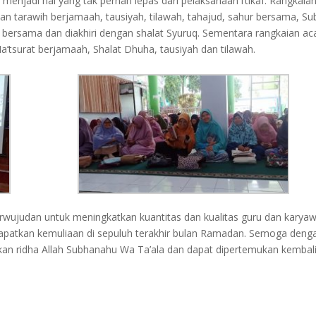
menjadi hal yang tak pernah lepas dari pelaksanaan i’tikaf. Rangkaia
an tarawih berjamaah, tausiyah, tilawah, tahajud, sahur bersama, S
 bersama dan diakhiri dengan shalat Syuruq. Sementara rangkaian ac
’tsurat berjamaah, Shalat Dhuha, tausiyah dan tilawah.
perwujudan untuk meningkatkan kuantitas dan kualitas guru dan karya
apatkan kemuliaan di sepuluh terakhir bulan Ramadan. Semoga deng
atkan ridha Allah Subhanahu Wa Ta’ala dan dapat dipertemukan kembal