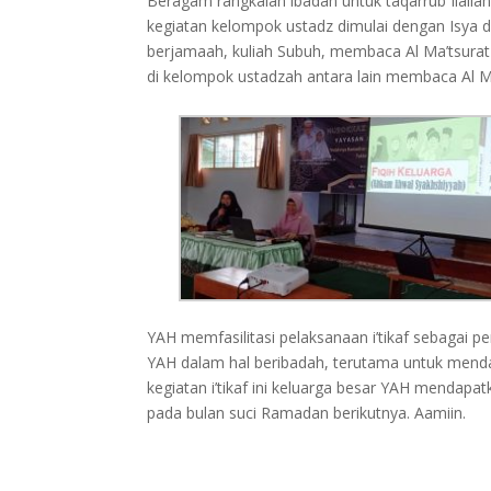
Beragam rangkaian ibadah untuk taqarrub Ilallah 
kegiatan kelompok ustadz dimulai dengan Isya d
berjamaah, kuliah Subuh, membaca Al Ma’tsurat
di kelompok ustadzah antara lain membaca Al Ma
YAH memfasilitasi pelaksanaan i’tikaf sebagai 
YAH dalam hal beribadah, terutama untuk mend
kegiatan i’tikaf ini keluarga besar YAH mendap
pada bulan suci Ramadan berikutnya. Aamiin.