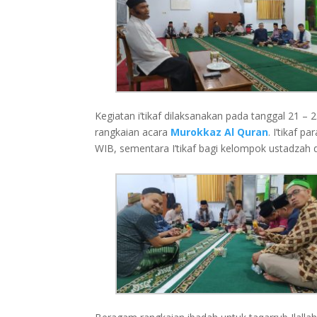
Kegiatan i’tikaf dilaksanakan pada tanggal 21 
rangkaian acara
Murokkaz Al Quran
. I’tikaf 
WIB, sementara I’tikaf bagi kelompok ustadzah d