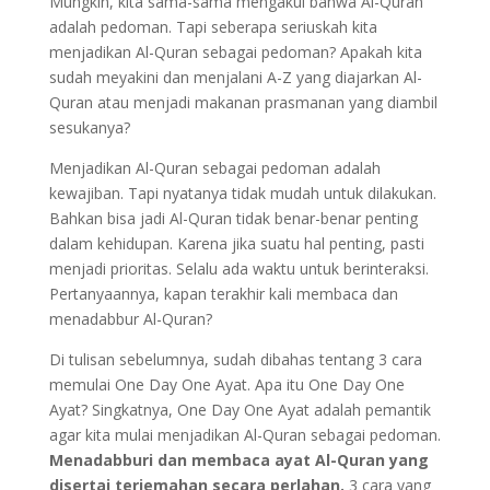
Mungkin, kita sama-sama mengakui bahwa Al-Quran
adalah pedoman. Tapi seberapa seriuskah kita
menjadikan Al-Quran sebagai pedoman? Apakah kita
sudah meyakini dan menjalani A-Z yang diajarkan Al-
Quran atau menjadi makanan prasmanan yang diambil
sesukanya?
Menjadikan Al-Quran sebagai pedoman adalah
kewajiban. Tapi nyatanya tidak mudah untuk dilakukan.
Bahkan bisa jadi Al-Quran tidak benar-benar penting
dalam kehidupan. Karena jika suatu hal penting, pasti
menjadi prioritas. Selalu ada waktu untuk berinteraksi.
Pertanyaannya, kapan terakhir kali membaca dan
menadabbur Al-Quran?
Di tulisan sebelumnya, sudah dibahas tentang 3 cara
memulai One Day One Ayat. Apa itu One Day One
Ayat? Singkatnya, One Day One Ayat adalah pemantik
agar kita mulai menjadikan Al-Quran sebagai pedoman.
Menadabburi dan membaca ayat Al-Quran yang
disertai terjemahan secara perlahan.
3 cara yang