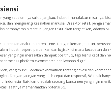
siensi
asi yang sebelumnya sulit dijangkau. Industri manufaktur misalnya, bi
uksi, dan mengurangi kesalahan manusia. Di sektor retail, pengalama
m dan pembayaran nirsentuh. Jangan takut akan tergantikan, adanya 5
 menerapkan analitik data real-time. Dengan kemampuan ini, perusa
g dalam industri seperti perbankan dan logistik, di mana kecepatan d
besar yang ingin merasakan dampak positif 5G, tapi bisnis kecil dan
asar melalui platform e-commerce dan layanan digital.
a tidak, yang muncul adalahkekhawatiran tentang privasi dan keama
ingkat. Dengan jaringan yang lebih cepat dan responsif, 5G tidak ha
di Indonesia. Baik kamu adalah seorang konsumen yang ingin menikma
vitas, saatnya memanfaatkan potensi 5G.