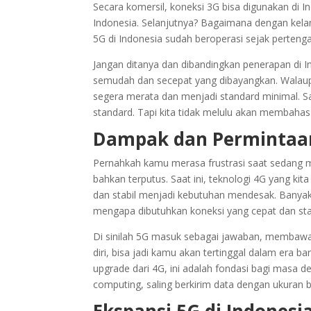
Secara komersil, koneksi 3G bisa digunakan di I
Indonesia. Selanjutnya? Bagaimana dengan kelan
5G di Indonesia sudah beroperasi sejak pertenga
Jangan ditanya dan dibandingkan penerapan di In
semudah dan secepat yang dibayangkan. Walaup
segera merata dan menjadi standard minimal. 
standard. Tapi kita tidak melulu akan membahas
Dampak dan Permintaa
Pernahkah kamu merasa frustrasi saat sedang me
bahkan terputus. Saat ini, teknologi 4G yang k
dan stabil menjadi kebutuhan mendesak. Banyak 
mengapa dibutuhkan koneksi yang cepat dan stab
Di sinilah 5G masuk sebagai jawaban, membawa 
diri, bisa jadi kamu akan tertinggal dalam era 
upgrade dari 4G, ini adalah fondasi bagi masa d
computing, saling berkirim data dengan ukuran b