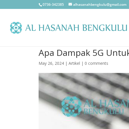
0736-342385
alhasanahbengkulu@gmail.com
Apa Dampak 5G Untuk
May 26, 2024
|
Artikel
|
0 comments