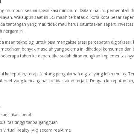
a
ang mumpuni sesuai spesifikasi minimum. Dalam hal ini, pemerintah da
layah. Walaupun saat ini 5G masih terbatas di kota-kota besar seper
da tantangan yang mau tidak mau harus dituntaskan seperti investasi 
nergara ini.
san teknologi untuk bisa mengakselerasi percepatan digitalisasi, k
ecahkan banyak masalah yang selama ini dihadapi konsumen dan bisn
beberapa tahun ke depan. Jika sudah dirampungkan implementasinya, 
al kecepatan, tetapi tentang pengalaman digital yang lebih mulus. T
ernet yang kencang hal itu tidak akan terjadi. Dengan kecepatan hingg
r
pesifikasi berat
alitas tinggi tanpa gangguan
Virtual Reality (VR) secara real-time