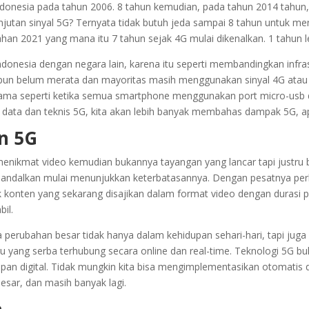
ndonesia pada tahun 2006. 8 tahun kemudian, pada tahun 2014 tahun, 
jutan sinyal 5G? Ternyata tidak butuh jeda sampai 8 tahun untuk mena
han 2021 yang mana itu 7 tahun sejak 4G mulai dikenalkan. 1 tahun le
donesia dengan negara lain, karena itu seperti membandingkan infrast
un belum merata dan mayoritas masih menggunakan sinyal 4G atau L
Sama seperti ketika semua smartphone menggunakan port micro-usb 
 data dan teknis 5G, kita akan lebih banyak membahas dampak 5G, apa 
n 5G
nikmat video kemudian bukannya tayangan yang lancar tapi justru bu
ita andalkan mulai menunjukkan keterbatasannya. Dengan pesatnya perk
konten yang sekarang disajikan dalam format video dengan durasi pa
il.
perubahan besar tidak hanya dalam kehidupan sehari-hari, tapi juga
baru yang serba terhubung secara online dan real-time. Teknologi 5G b
epan digital. Tidak mungkin kita bisa mengimplementasikan otomatis 
esar, dan masih banyak lagi.