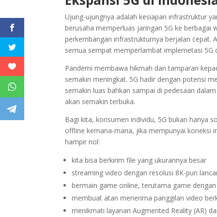
Ekspansi 5G di Indonesi
Ujung-ujungnya adalah kesiapan infrastruktur y
berusaha memperluas jaringan 5G ke berbagai wi
perkembangan infrastrukturnya berjalan cepat. A
semua sempat memperlambat implemetasi 5G di 
Pandemi membawa hikmah dan tamparan kepada in
semakin meningkat. 5G hadir dengan potensi mem
semakin luas bahkan sampai di pedesaan dalam 
akan semakin terbuka.
Bagi kita, konsumen individu, 5G bukan hanya so
offline kemana-mana, jika mempunyai koneksi int
hampir nol:
kita bisa berkirim file yang ukurannya besar
streaming video dengan resolusi 8K-pun lanca
bermain game online, terutama game dengan s
membuat atan menerima panggilan video berku
menikmati layanan Augmented Reality (AR) dan 