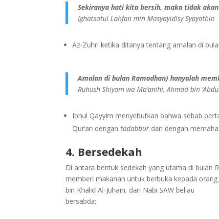
Sekiranya hati kita bersih, maka tidak ak
Ighatsatul Lahfan min Masyayidisy Syayathin
Az-Zuhri ketika ditanya tentang amalan di b
Amalan di bulan Ramadhan) hanyalah memb
Ruhush Shiyam wa Ma’anihi, Ahmad bin ‘Abdul
Ibnul Qayyim menyebutkan bahwa sebab pert
Qur’an dengan
tadabbur
dan dengan memaha
4. Bersedekah
Di antara bentuk sedekah yang utama di bulan
memberi makanan untuk berbuka kepada orang y
bin Khalid Al-Juhani, dari Nabi SAW beliau
bersabda;