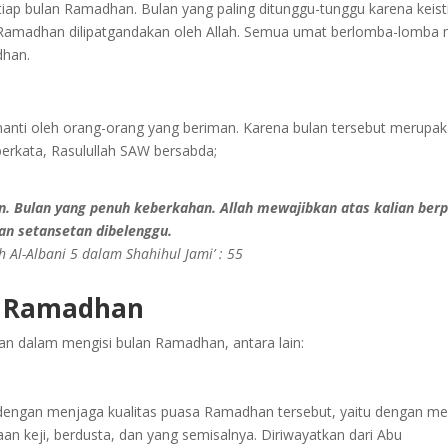
iap bulan Ramadhan. Bulan yang paling ditunggu-tunggu karena keis
amadhan dilipatgandakan oleh Allah. Semua umat berlomba-lomba menj
dhan.
nti oleh orang-orang yang beriman. Karena bulan tersebut merupak
berkata, Rasulullah SAW bersabda;
 Bulan yang penuh keberkahan. Allah mewajibkan atas kalian berpua
dan setansetan dibelenggu.
 Al-Albani 5 dalam Shahihul Jami’ : 55
n Ramadhan
n dalam mengisi bulan Ramadhan, antara lain:
ngan menjaga kualitas puasa Ramadhan tersebut, yaitu dengan menah
aan keji, berdusta, dan yang semisalnya. Diriwayatkan dari Abu