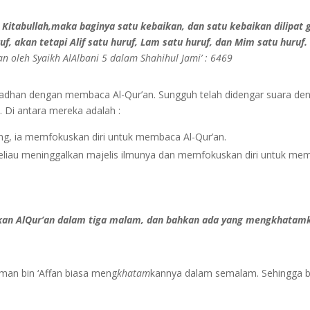
itabullah,maka baginya satu kebaikan, dan satu kebaikan dilipat g
f, akan tetapi Alif satu huruf, Lam satu huruf, dan Mim satu huruf.
kan oleh Syaikh AlAlbani 5 dalam Shahihul Jami’ : 6469
amadhan dengan membaca Al-Qur’an. Sungguh telah didengar suara den
 Di antara mereka adalah :
g, ia memfokuskan diri untuk membaca Al-Qur’an.
liau meninggalkan majelis ilmunya dan memfokuskan diri untuk mem
mkan AlQur’an dalam tiga malam, dan bahkan ada yang mengkhatam
man bin ‘Affan biasa meng
khatam
kannya dalam semalam. Sehingga b