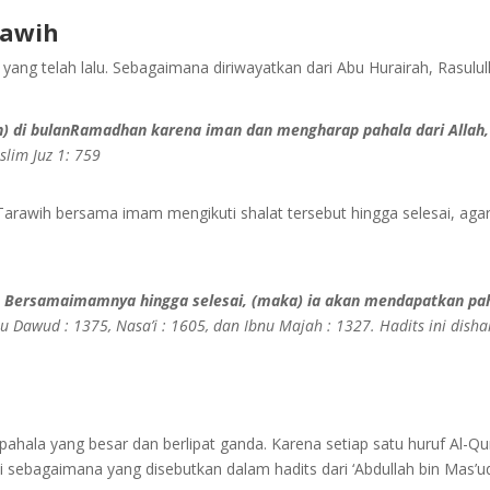
rawih
ng telah lalu. Sebagaimana diriwayatkan dari Abu Hurairah, Rasulul
) di bulanRamadhan karena iman dan mengharap pahala dari Allah,
slim Juz 1: 759
rawih bersama imam mengikuti shalat tersebut hingga selesai, aga
) Bersamaimamnya hingga selesai, (maka) ia akan mendapatkan pa
Abu Dawud : 1375, Nasa’i : 1605, dan Ibnu Majah : 1327. Hadits ini dish
ala yang besar dan berlipat ganda. Karena setiap satu huruf Al-Qur’
 ini sebagaimana yang disebutkan dalam hadits dari ‘Abdullah bin Mas’