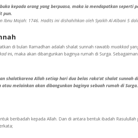
buka kepada orang yang berpuasa, maka ia mendapatkan seperti p
t pun.
 dan Ibnu Majah: 1746. Hadits ini dishahihkan oleh Syaikh Al-Albani 5 da
unnah
katkan di bulan Ramadhan adalah shalat sunnah rawatib
muakkad
yan
kad
ini, maka akan dibangunkan baginya rumah di Surga. Sebagaimana
shalatkarena Allah setiap hari dua belas raka’at shalat sunnah di
 atau melainkan akan dibangunkan baginya sebuah rumah di Surga
at untuk beribadah kepada Allah. Dan di antara bentuk ibadah Rasulull
berkata;