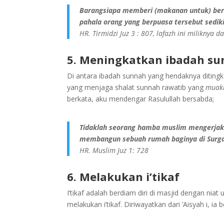
Barangsiapa memberi (makanan untuk) ber
pahala orang yang berpuasa tersebut sediki
HR. Tirmidzi Juz 3 : 807, lafazh ini miliknya
5. Meningkatkan ibadah s
Di antara ibadah sunnah yang hendaknya diting
yang menjaga shalat sunnah rawatib yang
muak
berkata, aku mendengar Rasulullah bersabda;
Tidaklah seorang hamba muslim mengerjakan 
membangun sebuah rumah baginya di Surga
HR. Muslim Juz 1: 728
6. Melakukan i’tikaf
I’tikaf adalah berdiam diri di masjid dengan ni
melakukan i’tikaf. Diriwayatkan dari ’Aisyah i, ia 