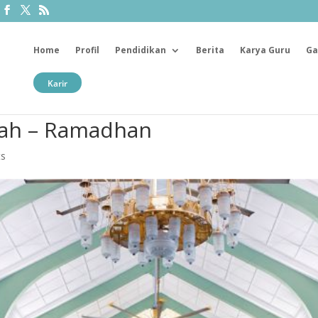
Home
Profil
Pendidikan
Berita
Karya Guru
Ga
Karir
iyah – Ramadhan
ts