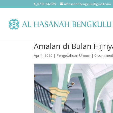
0736-342385
alhasanahbengkulu@gmail.com
Amalan di Bulan Hijr
Apr 4, 2020
|
Pengetahuan Umum
|
0 commen