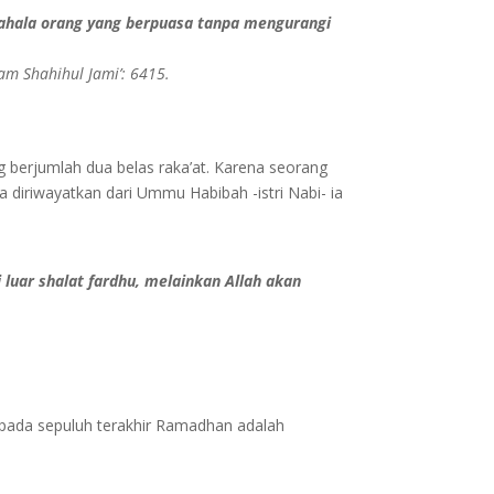
ahala orang yang berpuasa tanpa mengurangi
lam Shahihul Jami’: 6415.
g berjumlah dua belas raka’at. Karena seorang
 diriwayatkan dari Ummu Habibah -istri Nabi- ia
 luar shalat fardhu, melainkan Allah akan
.
ah pada sepuluh terakhir Ramadhan adalah