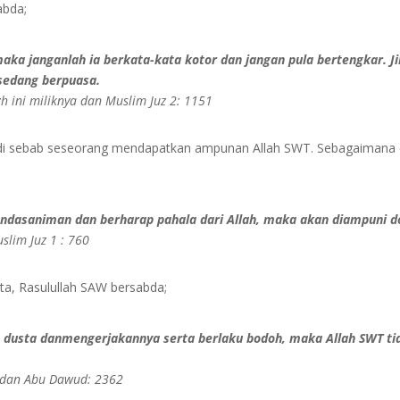
abda;
 maka janganlah ia berkata-kata kotor dan jangan pula bertengkar.
sedang berpuasa.
azh ini miliknya dan Muslim Juz 2: 1151
i sebab seseorang mendapatkan ampunan Allah SWT. Sebagaimana dir
dasaniman dan berharap pahala dari Allah, maka akan diampuni dos
uslim Juz 1 : 760
ata, Rasulullah SAW bersabda;
 dusta danmengerjakannya serta berlaku bodoh, maka Allah SWT t
7, dan Abu Dawud: 2362