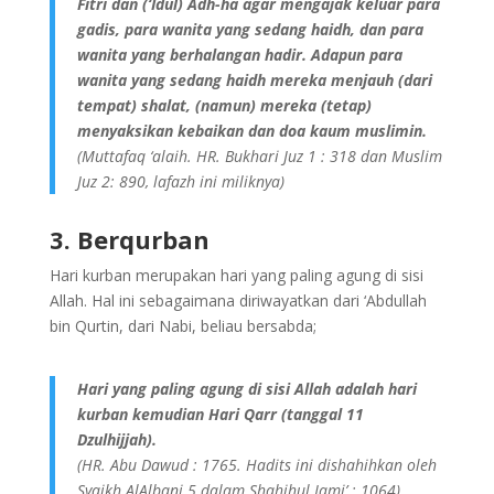
Fitri dan (‘Idul) Adh-ha agar mengajak keluar para
gadis, para wanita yang sedang haidh, dan para
wanita yang berhalangan hadir. Adapun para
wanita yang sedang haidh mereka menjauh (dari
tempat) shalat, (namun) mereka (tetap)
menyaksikan kebaikan dan doa kaum muslimin.
(Muttafaq ‘alaih. HR. Bukhari Juz 1 : 318 dan Muslim
Juz 2: 890, lafazh ini miliknya)
3. Berqurban
Hari kurban merupakan hari yang paling agung di sisi
Allah. Hal ini sebagaimana diriwayatkan dari ‘Abdullah
bin Qurtin, dari Nabi, beliau bersabda;
Hari yang paling agung di sisi Allah adalah hari
kurban kemudian Hari Qarr (tanggal 11
Dzulhijjah).
(HR. Abu Dawud : 1765. Hadits ini dishahihkan oleh
Syaikh AlAlbani 5 dalam Shahihul Jami’ : 1064)