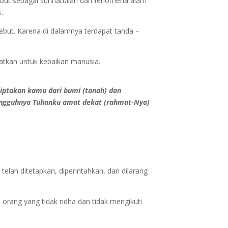
sebut sebagai sunnatullah dan fenomena alam
.
but. Karena di dalamnya terdapat tanda –
tkan untuk kebaikan manusia.
ciptakan kamu dari bumi (tanah) dan
ngguhnya Tuhanku amat dekat (rahmat-Nya)
telah ditetapkan, diperintahkan, dan dilarang
 orang yang tidak ridha dan tidak mengikuti