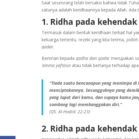
Saat seseorang telah bersaksi bahwa tidak Tuha
satunya adalah keridhaannya kepada Allah. Ada ti
1. Ridha pada kehendak 
Termasuk dalam bentuk keridhaan terkait hal yang
keluarga tertentu, rezeki yang kita terima, jodo
qadar.
Beriman kepada
qadha dan qadar
merupakan sal
‘amma yaf’alun
atau tidak bertanya terhadap apa 
“Tiada suatu bencanapun yang menimpa di b
menciptakannya. Sesungguhnya yang demikia
yang luput dari kamu, dan supaya kamu jan
sombong lagi membanggakan diri,”
(QS. Al-Hadid: 22-23)
2. Ridha pada kehendak