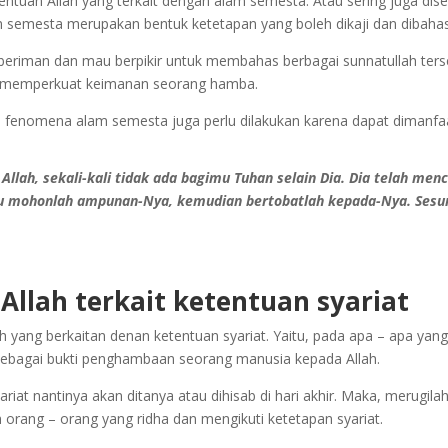
entuan Allah yang terkait dengan alam semesta. Atau sering juga di
 semesta merupakan bentuk ketetapan yang boleh dikaji dan dibahas
eriman dan mau berpikir untuk membahas berbagai sunnatullah terse
pat memperkuat keimanan seorang hamba.
fenomena alam semesta juga perlu dilakukan karena dapat dimanfaa
llah, sekali-kali tidak ada bagimu Tuhan selain Dia. Dia telah men
u mohonlah ampunan-Nya, kemudian bertobatlah kepada-Nya. Sesu
Allah terkait ketentuan syariat
h yang berkaitan denan ketentuan syariat. Yaitu, pada apa – apa yang 
k sebagai bukti penghambaan seorang manusia kepada Allah.
at nantinya akan ditanya atau dihisab di hari akhir. Maka, merugilah
h orang – orang yang ridha dan mengikuti ketetapan syariat.