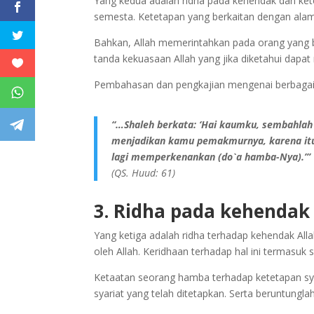
Yang kedua adalah ridha pada kehendak dan ket
semesta. Ketetapan yang berkaitan dengan alam
Bahkan, Allah memerintahkan pada orang yang b
tanda kekuasaan Allah yang jika diketahui da
Pembahasan dan pengkajian mengenai berbagai 
“…Shaleh berkata: ‘Hai kaumku, sembahlah A
menjadikan kamu pemakmurnya, karena it
lagi memperkenankan (do`a hamba-Nya).’”
(QS. Huud: 61)
3. Ridha pada kehendak 
Yang ketiga adalah ridha terhadap kehendak Alla
oleh Allah. Keridhaan terhadap hal ini termasu
Ketaatan seorang hamba terhadap ketetapan syari
syariat yang telah ditetapkan. Serta beruntungla