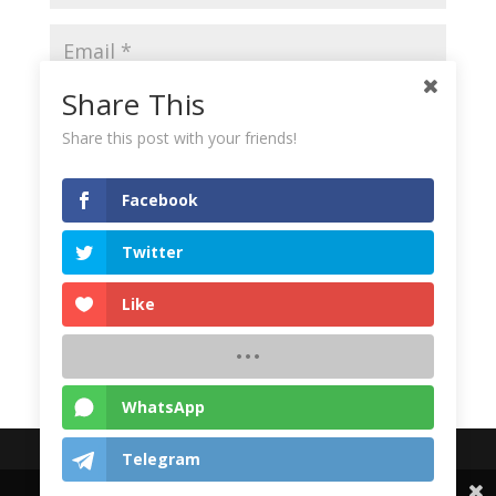
Share This
Share this post with your friends!
Save my name, email, and website in this browser
for the next time I comment.
Facebook
Twitter
Like
WhatsApp
© 2024 Yayasan Al Hasanah Bengkulu | All rights
Telegram
reserved
Share This