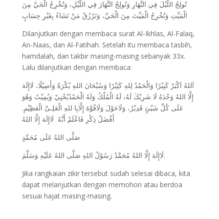
تُولِجُ اللَّيْلَ فِي النَّهَارِ وَتُولِجُ النَّهَارَ فِي اللَّيْلِ، وَتُخْرِجُ الْحَيَّ مِنَ
الْمَيِّتِ وَتُخْرِجُ الْمَيِّتَ مِنَ الْحَيِّ، وَتَرْزُقُ مَنْ تَشَاءُ بِغَيْرِ حِسَابٍ
Dilanjutkan dengan membaca surat Al-Ikhlas, Al-Falaq,
An-Naas, dan Al-Fatihah. Setelah itu membaca tasbih,
hamdalah, dan takbir masing-masing sebanyak 33x.
Lalu dilanjutkan dengan membaca:
اَللهُ اَكْبَرْ كَبِيْرًا وَالْحَمْدُ لِلهِ كَثِيْرًا وَسُبْحَانَ اللهِ بُكْرَةً وَأَصِيْلًا، لَاإِلَهَ
إِلَّا اللهُ وَحْدَهُ لَا شَرِيْكَ لَهُ، لَهُ الْمُلْكُ وَلَهُ الْحَمْدُيُحْيِيْ وَيُمِيْتُ وَهُوَ
عَلَى كُلِّ شَيْئٍ قَدِيْرٌ، وَلَاحَوْلَ وَلَاقُوَّةَ إِلَّابِا للهِ الْعَلِـىِّ الْعَظِيْمِ.
أَفْضَلُ ذِكْرِ فَاعْلَمْ أَنَّهُ لَاإِلَهَ إِلَّا اللهُ
صَلَّى اللهُ عَلَى مُحَمَّدٍ
لَاإِلَهَ إِلَّا اللهُ مُحَمَّدٌ رَسُوْلُ اللهِ صَلَّى اللهُ عَلَيْهِ وَسَلَّمَ.
Jika rangkaian zikir tersebut sudah selesai dibaca, kita
dapat melanjutkan dengan memohon atau berdoa
sesuai hajat masing-masing.