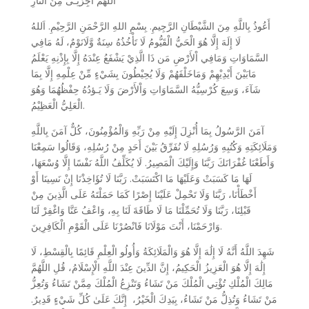
اَللَّهُمَّ أَجِرْنِـى مِنَ النَّارِ
أَعُوذُ بِاللَّهِ مِنَ الشَّيْطَانِ الرَّجِيمِ. بِسْمِ اللهِ الرَّحْمَنِ الرَّحِيْمِ. اَللهُ
لَا إِلَهَ إِلَّا هُوَ الْحَيُّ الْقَيُّومُ لَا تَأْخُذُهُ سِنَةٌ وَّلَانَوْمٌ، لَهُ مَافِي
السَّمَاوَاتِ وَمَافِي اْلأَرْضِ مَن ذَا الَّذِيْ يَشْفَعُ عِنْدَهُ إِلَّا بِإِذْنِهِ يَعْلَمُ
مَابَيْنَ أَيْدِيْهِمْ وَمَاخَلْفَهُمْ وَلَا يُحِيْطُونَ بِشَيْءٍ مِّنْ عِلْمِهِ إِلَّا بِمَا
شَآءَ، وَسِعَ كُرْسِيُّهُ السَّمَاوَاتِ وَاْلأَرْضَ وَلَا يَـؤدُهُ حِفْظُهُمَا وَهُوَ
الْعَلِيُّ الْعَظِيْمُ.
آمَنَ الرَّسُولُ بِمَا أُنْزِلَ إِلَيْهِ مِنْ رَبِّهِ وَالْمُؤْمِنُونَ، كُلٌّ آمَنَ بِاللَّهِ
وَمَلَائِكَتِهِ وَكُتُبِهِ وَرُسُلِهِ لَا نُفَرِّقُ بَيْنَ أَحَدٍ مِنْ رُسُلِهِ، وَقَالُوا سَمِعْنَا
وَأَطَعْنَا غُفْرَانَكَ رَبَّنَا وَإِلَيْكَ الْمَصِيرُ. لَا يُكَلِّفُ اللَّهُ نَفْسًا إِلَّا وُسْعَهَا،
لَهَا مَا كَسَبَتْ وَعَلَيْهَا مَا اكْتَسَبَتْ. رَبَّنَا لَا تُؤَاخِذْنَا إِنْ نَسِينَا أَوْ
أَخْطَأْنَا، رَبَّنَا وَلَا تَحْمِلْ عَلَيْنَا إِصْرًا كَمَا حَمَلْتَهُ عَلَى الَّذِينَ مِنْ
قَبْلِنَا، رَبَّنَا وَلَا تُحَمِّلْنَا مَا لَا طَاقَةَ لَنَا بِهِ، وَاعْفُ عَنَّا وَاغْفِرْ لَنَا
وَارْحَمْنَا، أَنْتَ مَوْلَانَا فَانْصُرْنَا عَلَى الْقَوْمِ الْكَافِرِينَ.
شَهِدَ اللَّهُ أَنَّهُ لَا إِلَٰهَ إِلَّا هُوَ وَالْمَلَائِكَةُ وَأُولُو الْعِلْمِ قَائِمًا بِالْقِسْطِ، لَا
إِلَٰهَ إِلَّا هُوَ الْعَزِيزُ الْحَكِيمُ، إِنَّ الدِّينَ عِنْدَ اللَّهِ الْإِسْلَامُ، قُلِ اللَّهُمَّ
مَالِكَ الْمُلْكِ تُؤْتِي الْمُلْكَ مَنْ تَشَاءُ وَتَنْزِعُ الْمُلْكَ مِمَّنْ تَشَاءُ وَتُعِزُّ
مَنْ تَشَاءُ وَتُذِلُّ مَنْ تَشَاءُ، بِيَدِكَ الْخَيْرُ، إِنَّكَ عَلَىٰ كُلِّ شَيْءٍ قَدِيرٌ.