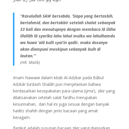
“Rasulullah SAW bersabda, ‘Siapa yang bertasbih,
bertahmid, dan bertakbir setelah shalat sebanyak
33 kali dan menutupnya dengan membaca lâ ilâha
illallâh lâ syarîka lahu lahul mulku wa lahulhamdu
wa huwa ‘alâ kulli syai’in qadîr, maka dosanya
akan diampuni meskipun sebanyak buih di
lautan,’”
(HR. Malik)
Imam Nawawi dalam kitab Al-Adzkar pada Bâbul
Adzkâr ba‘dash Shalâh pun menjelaskan bahwa
berdasarkan kesepakatan para ulama (ijma’), zikir yang
dilaksanakan setelah salat fardhu merupakan
kesunnahan, dan hal ini juga sesuai dengan banyak
hadits shahih dengan jenis bacaan yang amat
beragam.
Berikut adalah susunan bacaan zikir yang dianjurkan