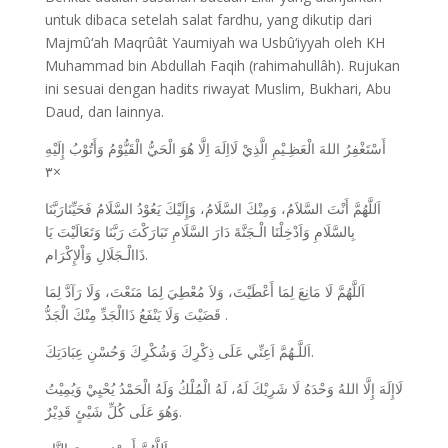
untuk dibaca setelah salat fardhu, yang dikutip dari
Majmû‘ah Maqrûât Yaumiyah wa Usbû‘iyyah oleh KH
Muhammad bin Abdullah Faqih (rahimahullâh). Rujukan
ini sesuai dengan hadits riwayat Muslim, Bukhari, Abu
Daud, dan lainnya.
أَسْتَغْفِرُ اللهَ الْعَظِـيْمِ الَّذِيْ لَااِلَهَ اِلَّا هُوَ الْحَيُّ الْقَيُّوْمُ وَأَتُوْبُ إِلَيْهِ
×٣
اَللَّهُمَّ أَنْتَ السَّلاَمُ، وَمِنْكَ السَّلَامُ، وَإِلَيْكَ يَعُوْدُ السَّلَامُ فَحَيِّنَارَبَّنَا
بِالسَّلَامِ وَاَدْخِلْنَا الْـجَنَّةَ دَارَ السَّلَامِ تَبَارَكْتَ رَبَّنَا وَتَعَالَيْتَ يَا
ذَاالْـجَلَالِ وَاْلإِكْرَام.
اَللَّهُمَّ لَا مَانِعَ لِمَا أَعْطَيْتَ، وَلاَ مُعْطِيَ لِمَا مَنَعْتَ، وَلَا رَآدَّ لِمَا
قَضَيْتَ وَلَا يَنْفَعُ ذَاالْجَدِّ مِنْكَ الْجَدُّ .
اَللَّـهُمَّ اَعِنِّي عَلَى ذِكْرِكَ وَشُكْرِكَ وَحُسْنِ عِبَادَتِكَ.
لَاإِلَهَ إِلَّا اللهُ وَحْدَهُ لَا شَرِيْكَ لَهُ، لَهُ الْمُلْكُ وَلَهُ الْحَمْدُ يُحْيِيْ وَيُمِيْتُ
وَهُوَ عَلَى كُلِّ شَيْئٍ قَدِيْرٌ.