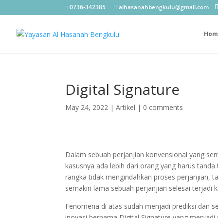
0736-342385
alhasanahbengkulu@gmail.com
Hom
Digital Signature
May 24, 2022
|
Artikel
|
0 comments
Dalam sebuah perjanjian konvensional yang sem
kasusnya ada lebih dari orang yang harus tand
rangka tidak mengindahkan proses perjanjian, 
semakin lama sebuah perjanjian selesai terjadi
Fenomena di atas sudah menjadi prediksi dan s
inovasi bernama Digital Signature yang menjadi 