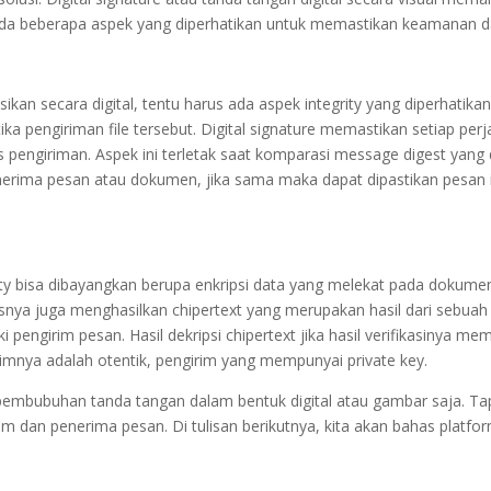
l, ada beberapa aspek yang diperhatikan untuk memastikan keamanan
an secara digital, tentu harus ada aspek integrity yang diperhatikan
 pengiriman file tersebut. Digital signature memastikan setiap perjan
s pengiriman. Aspek ini terletak saat komparasi message digest yang
nerima pesan atau dokumen, jika sama maka dapat dipastikan pesan itu
y bisa dibayangkan berupa enkripsi data yang melekat pada dokumen di
a juga menghasilkan chipertext yang merupakan hasil dari sebuah enk
i pengirim pesan. Hasil dekripsi chipertext jika hasil verifikasinya
imnya adalah otentik, pengirim yang mempunyai private key.
 pembubuhan tanda tangan dalam bentuk digital atau gambar saja. Tap
dan penerima pesan. Di tulisan berikutnya, kita akan bahas platform