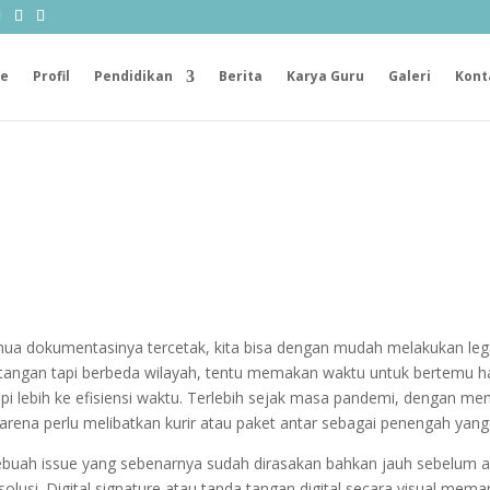
e
Profil
Pendidikan
Berita
Karya Guru
Galeri
Kont
ua dokumentasinya tercetak, kita bisa dengan mudah melakukan leg
a tangan tapi berbeda wilayah, tentu memakan waktu untuk bertemu 
tapi lebih ke efisiensi waktu. Terlebih sejak masa pandemi, dengan
 karena perlu melibatkan kurir atau paket antar sebagai penengah y
ebuah issue yang sebenarnya sudah dirasakan bahkan jauh sebelum a
solusi. Digital signature atau tanda tangan digital secara visual me