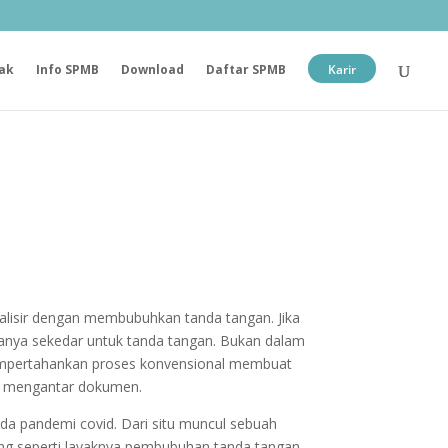
ak
Info SPMB
Download
Daftar SPMB
Karir
alisir dengan membubuhkan tanda tangan. Jika
hanya sekedar untuk tanda tangan. Bukan dalam
 mempertahankan proses konvensional membuat
ang mengantar dokumen.
da pandemi covid. Dari situ muncul sebuah
mang seperti layaknya pembubuhan tanda tangan,