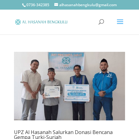
0736-342385
alhasanahbengkulu@gmail.com
UPZ Al Hasanah Salurkan Donasi Bencana
Gempa Turki-Suriah