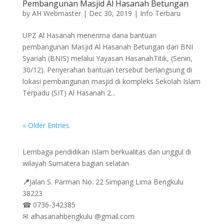
Pembangunan Masjid Al Hasanah Betungan
by
AH Webmaster
|
Dec 30, 2019
|
Info Terbaru
UPZ Al Hasanah menerima dana bantuan
pembangunan Masjid Al Hasanah Betungan dari BNI
Syariah (BNIS) melalui Yayasan HasanahTitik, (Senin,
30/12). Penyerahan bantuan tersebut berlangsung di
lokasi pembangunan masjid di kompleks Sekolah Islam
Terpadu (SIT) Al Hasanah 2...
« Older Entries
Lembaga pendidikan Islam berkualitas dan unggul di
wilayah Sumatera bagian selatan
📍
Jalan
S. Parman No. 22 Simpang Lima Bengkulu
38223
☎
0736-342385
✉
alhasanahbengkulu @gmail.com