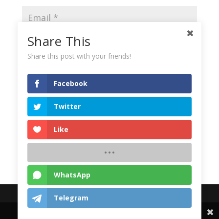
Share This
Share this post with your friends!
Save my name, email, and website in this browser
for the next time I comment.
Facebook
Twitter
Like
WhatsApp
© 2024 Yayasan Al Hasanah Bengkulu | All rights
Telegram
reserved
Share This